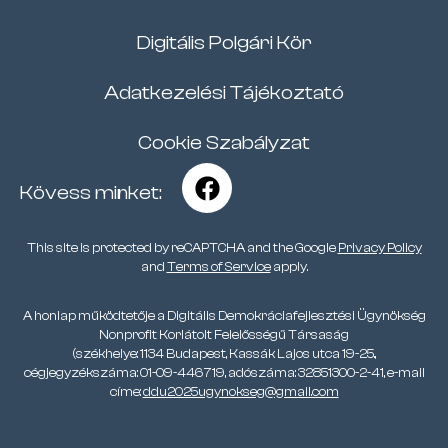
Digitális Polgári Kör
Adatkezelési Tájékoztató
Cookie Szabályzat
Kövess minket:
This site is protected by reCAPTCHA and the Google
Privacy Policy
and
Terms of Service
apply.
A honlap működtetője a Digitális Demokráciafejlesztési Ügynökség
Nonprofit Korlátolt Felelősségű Társaság
(székhelye: 1134 Budapest, Kassák Lajos utca 19-25.,
cégjegyzékszáma: 01-09-446719, adószáma: 32851300-2-41, e-mail
címe:
ddu2025ugynokseg@gmail.com