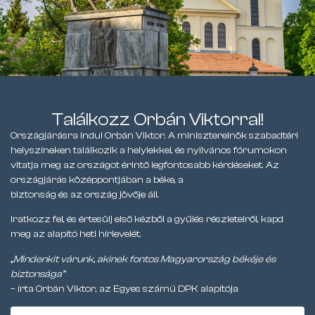
Találkozz Orbán Viktorral!
Országjárásra indul Orbán Viktor. A miniszterelnök szabadtéri
helyszíneken találkozik a helyiekkel, és nyilvános fórumokon
vitatja meg az országot érintő legfontosabb kérdéseket. Az
országjárás középpontjában a béke, a
biztonság és az ország jövője áll.
Iratkozz fel, és értesülj első kézből a gyűlés részleteiről, kapd
meg az alapító heti hírlevelét.
„Mindenkit várunk, akinek fontos Magyarország békéje és
biztonsága”
– írta Orbán Viktor, az Egyes számú DPK alapítója