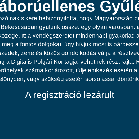
áborúellenes Gyűl
álkozóinak sikere bebizonyította, hogy Magyarország 
-én Békéscsabán gyűlünk össze, egy olyan városban,
özege. Itt a vendégszeretet mindennapi gyakorlat:
k meg a fontos dolgokat, úgy hívjuk most is párbesz
beszédek, zene és közös gondolkodás várja a résztve
ag a Digitális Polgári Kör tagjai vehetnek részt rajta
helyek száma korlátozott, túljelentkezés esetén a 
előnyben, vagy szükség esetén sorsolással döntünk
A regisztráció lezárult