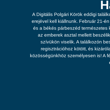
H
A Digitális Polgári Körök eddigi tal
erejével kell kiállnunk. Február 21
és a békés párbeszéd természetes k
az emberek asztal mellett beszéli
szívükön viselik. A találkozón 
regisztrációhoz kötött, és kizáról
közösségünkhöz személyesen is! A férő