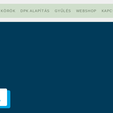
KÖRÖK
DPK ALAPÍTÁS
GYŰLÉS
WEBSHOP
KAPC
A