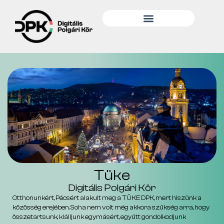
Tüke
Digitális Polgári Kör
Otthonunkért, Pécsért alakult meg a TÜKE DPK, mert hiszünk a
közösség erejében. Soha nem volt még akkora szükség arra, hogy
összetartsunk, kiálljunk egymásért, együtt gondolkodjunk