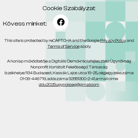
Cookie Szabályzat
Kövess minket:
This site is protected by reCAPTCHA and the Google
Privacy Policy
and
Terms of Service
apply.
A honlap működtetője a Digitális Demokráciafejlesztési Ügynökség
Nonprofit Korlátolt Felelősségű Társaság
(székhelye: 1134 Budapest, Kassák Lajos utca 19-25., cégjegyzékszáma:
01-09-446719, adószáma: 32851300-2-41, e-mail címe:
ddu2025ugynokseg@gmail.com