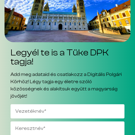
Legyél te is a Tüke DPK
tagja!
Add meg adataid és csatlakozz a Digitális Polgári
Körhöz! Légy tagja egy életre szóló
közösségnek és alakítsuk együtt a magyarság
jövőjét!