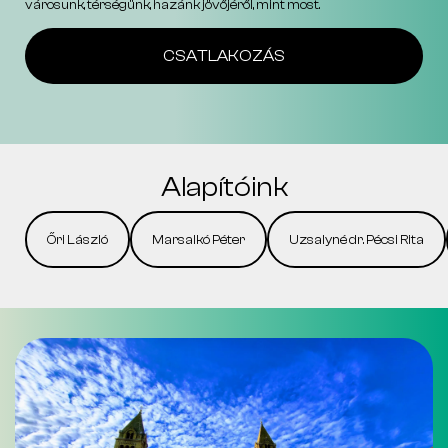
városunk, térségünk, hazánk jövőjéről, mint most.
CSATLAKOZÁS
Alapítóink
Őri László
Marsalkó Péter
Uzsalyné dr. Pécsi Rita