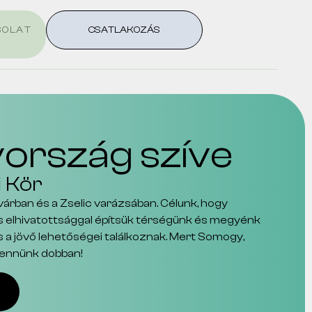
SOLAT
CSATLAKOZÁS
rszág szíve
i Kör
rban és a Zselic varázsában. Célunk, hogy
és elhivatottsággal építsük térségünk és megyénk
 és a jövő lehetőségei találkoznak. Mert Somogy,
 bennünk dobban!