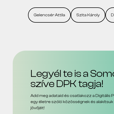
Gelencsér Attila
Szita Károly
D
Legyél te is a S
szíve DPK tagja!
Add meg adataid és csatlakozz a Digitális P
egy életre szóló közösségnek és alakítsu
jövőjét!