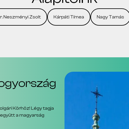
r. Neszményi Zsolt
Kárpáti Tímea
Nagy Tamás
omogyország
olgári Körhöz! Légy tagja
k együtt a magyarság