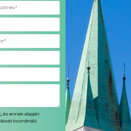
t
, és ennek alapján
ödését koordináló