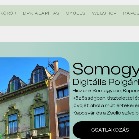
KÖRÖK
DPK ALAPÍTÁS
GYŰLÉS
WEBSHOP
KAPC
Somogyo
Digitális Polgár
Hiszünk Somogyban, Kaposvá
közösségben, tisztelettel 
jövőjét, ahol a múlt értékei
Kaposvár és a Zselic szíve
CSATLAKOZÁS