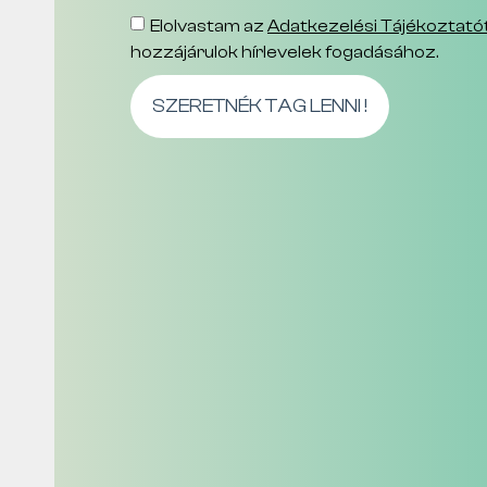
Elolvastam az
Adatkezelési Tájékoztató
hozzájárulok hírlevelek fogadásához.
SZERETNÉK TAG LENNI !