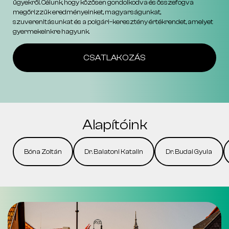
ügyekről. Célunk, hogy közösen gondolkodva és összefogva
megőrizzük eredményeinket, magyarságunkat,
szuverenitásunkat és a polgári–keresztény értékrendet, amelyet
gyermekeinkre hagyunk.
CSATLAKOZÁS
Alapítóink
Bóna Zoltán
Dr. Balatoni Katalin
Dr. Budai Gyula