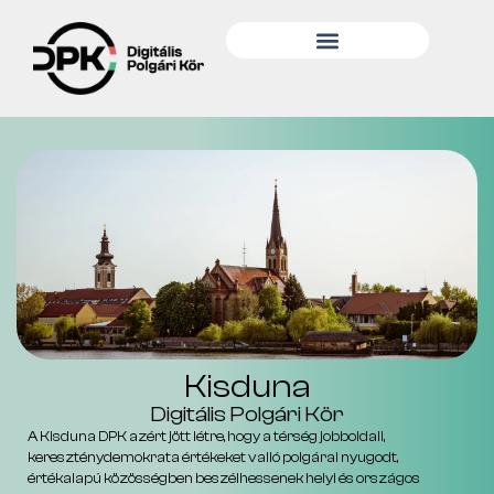
Kisduna
Digitális Polgári Kör
A Kisduna DPK azért jött létre, hogy a térség jobboldali,
kereszténydemokrata értékeket valló polgárai nyugodt,
értékalapú közösségben beszélhessenek helyi és országos