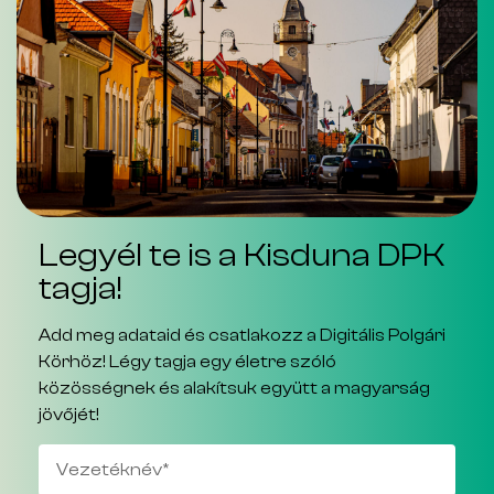
Legyél te is a Kisduna DPK
tagja!
Add meg adataid és csatlakozz a Digitális Polgári
Körhöz! Légy tagja egy életre szóló
közösségnek és alakítsuk együtt a magyarság
jövőjét!