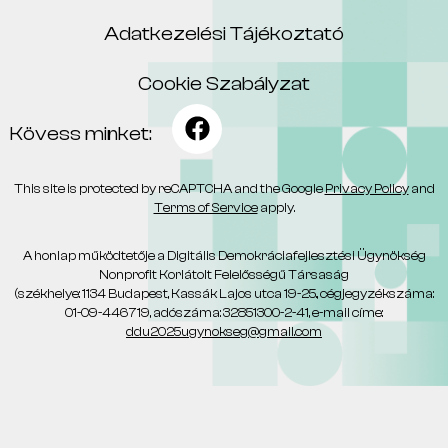
Adatkezelési Tájékoztató
Cookie Szabályzat
Kövess minket:
This site is protected by reCAPTCHA and the Google
Privacy Policy
and
Terms of Service
apply.
A honlap működtetője a Digitális Demokráciafejlesztési Ügynökség
Nonprofit Korlátolt Felelősségű Társaság
(székhelye: 1134 Budapest, Kassák Lajos utca 19-25., cégjegyzékszáma:
01-09-446719, adószáma: 32851300-2-41, e-mail címe:
ddu2025ugynokseg@gmail.com