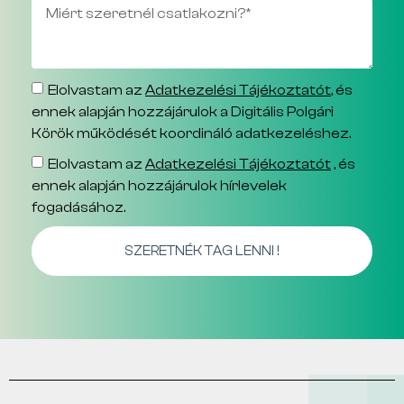
Elolvastam az
Adatkezelési Tájékoztatót
, és
ennek alapján hozzájárulok a Digitális Polgári
Körök működését koordináló adatkezeléshez.
Elolvastam az
Adatkezelési Tájékoztatót
, és
ennek alapján hozzájárulok hírlevelek
fogadásához.
SZERETNÉK TAG LENNI !