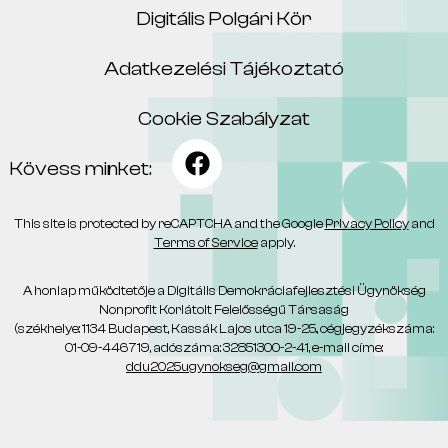
Digitális Polgári Kör
Adatkezelési Tájékoztató
Cookie Szabályzat
Kövess minket:
This site is protected by reCAPTCHA and the Google
Privacy Policy
and
Terms of Service
apply.
A honlap működtetője a Digitális Demokráciafejlesztési Ügynökség
Nonprofit Korlátolt Felelősségű Társaság
(székhelye: 1134 Budapest, Kassák Lajos utca 19-25., cégjegyzékszáma:
01-09-446719, adószáma: 32851300-2-41, e-mail címe:
ddu2025ugynokseg@gmail.com