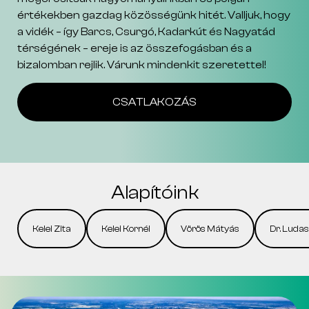
értékekben gazdag közösségünk hitét. Valljuk, hogy
a vidék – így Barcs, Csurgó, Kadarkút és Nagyatád
térségének – ereje is az összefogásban és a
bizalomban rejlik. Várunk mindenkit szeretettel!
CSATLAKOZÁS
Alapítóink
Kelei Zita
Kelei Kornél
Vörös Mátyás
Dr. Ludas