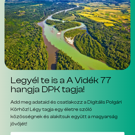
Legyél te is a A Vidék 77
hangja DPK tagja!
Add meg adataid és csatlakozz a Digitális Polgári
Körhöz! Légy tagja egy életre szóló
közösségnek és alakítsuk együtt a magyarság
jövőjét!