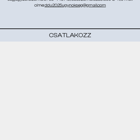
címe:
ddu2025ugynokseg@gmail.com
CSATLAKOZZ