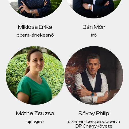
Miklósa Erika
Bán Mór
opera-énekesnő
író
Máthé Zsuzsa
Rákay Philip
újságíró
üzletember, producer, a
DPK nagykövete