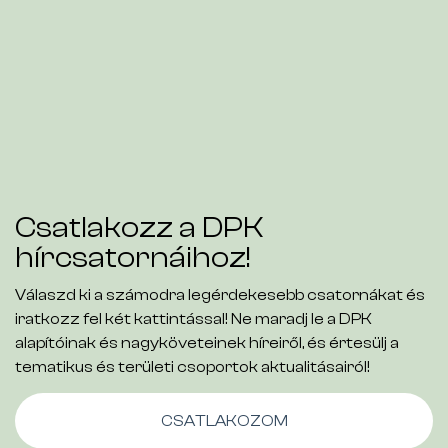
Csatlakozz a DPK
hírcsatornáihoz!
Válaszd ki a számodra legérdekesebb csatornákat és
iratkozz fel két kattintással! Ne maradj le a DPK
alapítóinak és nagyköveteinek híreiről, és értesülj a
tematikus és területi csoportok aktualitásairól!
CSATLAKOZOM