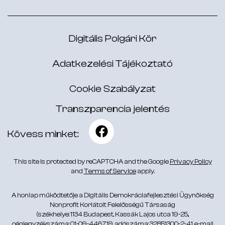
Digitális Polgári Kör
Adatkezelési Tájékoztató
Cookie Szabályzat
Transzparencia jelentés
Kövess minket:
This site is protected by reCAPTCHA and the Google
Privacy Policy
and
Terms of Service
apply.
A honlap működtetője a Digitális Demokráciafejlesztési Ügynökség
Nonprofit Korlátolt Felelősségű Társaság
(székhelye: 1134 Budapest, Kassák Lajos utca 19-25.,
cégjegyzékszáma: 01-09-446719, adószáma: 32851300-2-41, e-mail