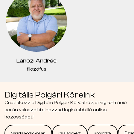
Lánczi András
filozófus
Digitális Polgári Köreink
Csatlakozz a Digitális Polgári Körökhöz, a regisztráció
során válaszd ki a hozzád leginkább illő online
közösséget!
Gazdálkodj okosan
Családokért
Sportolók
Üzlet