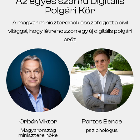
Az egyes számú Digitális
Polgári Kör
A magyar miniszterelnök összefogott a civil
világgal, hogy létrehozzon egy új digitális polgári
erőt.
Orbán Viktor
Partos Bence
Magyarország
pszichológus
miniszterelnöke