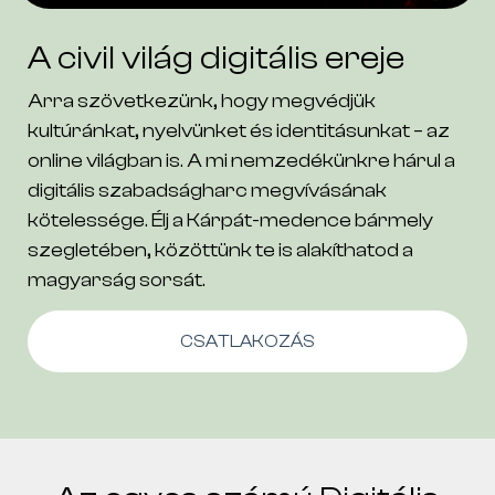
A civil világ digitális ereje
Arra szövetkezünk, hogy megvédjük
kultúránkat, nyelvünket és identitásunkat – az
online világban is. A mi nemzedékünkre hárul a
digitális szabadságharc megvívásának
kötelessége. Élj a Kárpát-medence bármely
szegletében, közöttünk te is alakíthatod a
magyarság sorsát.
CSATLAKOZÁS