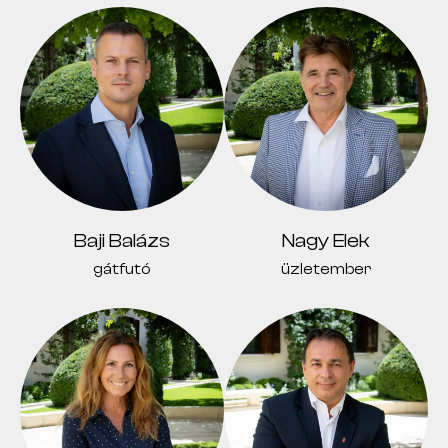
Baji Balázs
Nagy Elek
gátfutó
üzletember